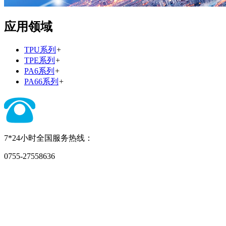
应用领域
TPU系列
+
TPE系列
+
PA6系列
+
PA66系列
+
7*24小时全国服务热线：
0755-27558636